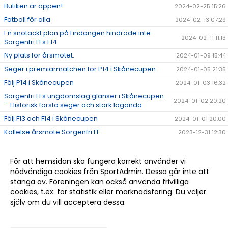
Butiken är öppen!
2024-02-25 15:26
Fotboll för alla
2024-02-13 07:29
En snötäckt plan på Lindängen hindrade inte
2024-02-11 11:13
Sorgenfri FFs F14
Ny plats för årsmötet.
2024-01-09 15:44
Seger i premiärmatchen för P14 i Skånecupen
2024-01-05 21:35
Följ P14 i Skånecupen
2024-01-03 16:32
Sorgenfri FFs ungdomslag glänser i Skånecupen
2024-01-02 20:20
– Historisk första seger och stark laganda
Följ F13 och F14 i Skånecupen
2024-01-01 20:00
Kallelse årsmöte Sorgenfri FF
2023-12-31 12:30
Vi fyller våra lag!
2023-12-25 14:50
Träningstider januari till mars
2023-12-25 14:49
För att hemsidan ska fungera korrekt använder vi
nödvändiga cookies från SportAdmin. Dessa går inte att
Bli medlem
2023-12-11 08:00
stänga av. Föreningen kan också använda frivilliga
SPONSOR
2023-12-10 09:10
cookies, t.ex. för statistik eller marknadsföring. Du väljer
själv om du vill acceptera dessa.
Anpassa dina val
Cookie-
Gå till