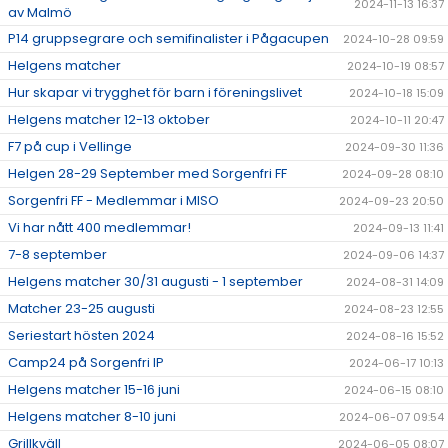
2024-11-13 16:37
av Malmö
P14 gruppsegrare och semifinalister i Pågacupen
2024-10-28 09:59
Helgens matcher
2024-10-19 08:57
Hur skapar vi trygghet för barn i föreningslivet
2024-10-18 15:09
Helgens matcher 12-13 oktober
2024-10-11 20:47
F7 på cup i Vellinge
2024-09-30 11:36
Helgen 28-29 September med Sorgenfri FF
2024-09-28 08:10
Sorgenfri FF - Medlemmar i MISO
2024-09-23 20:50
Vi har nått 400 medlemmar!
2024-09-13 11:41
7-8 september
2024-09-06 14:37
Helgens matcher 30/31 augusti - 1 september
2024-08-31 14:09
Matcher 23-25 augusti
2024-08-23 12:55
Seriestart hösten 2024
2024-08-16 15:52
Camp24 på Sorgenfri IP
2024-06-17 10:13
Helgens matcher 15-16 juni
2024-06-15 08:10
Helgens matcher 8-10 juni
2024-06-07 09:54
Grillkväll
2024-06-05 08:07