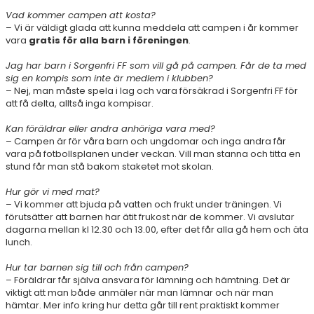
Vad kommer campen att kosta?
– Vi är väldigt glada att kunna meddela att campen i år kommer
vara
gratis för alla barn i föreningen
.
Jag har barn i Sorgenfri FF som vill gå på campen. Får de ta med
sig en kompis som inte är medlem i klubben?
– Nej, man måste spela i lag och vara försäkrad i Sorgenfri FF för
att få delta, alltså inga kompisar.
Kan föräldrar eller andra anhöriga vara med?
– Campen är för våra barn och ungdomar och inga andra får
vara på fotbollsplanen under veckan. Vill man stanna och titta en
stund får man stå bakom staketet mot skolan.
Hur gör vi med mat?
– Vi kommer att bjuda på vatten och frukt under träningen. Vi
förutsätter att barnen har ätit frukost när de kommer. Vi avslutar
dagarna mellan kl 12.30 och 13.00, efter det får alla gå hem och äta
lunch.
Hur tar barnen sig till och från campen?
– Föräldrar får själva ansvara för lämning och hämtning. Det är
viktigt att man både anmäler när man lämnar och när man
hämtar. Mer info kring hur detta går till rent praktiskt kommer