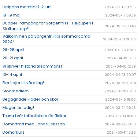
Helgens matcher 1-2 juni
2024-06-01 07:35
18-19 maj
2024-05-17 08:39
Dubbel Framgång för Sorgenfri FF i Tjejcupen i
2024-05-12 09:49
Staffanstorp!!
Välkommen på Sorgenfri FF:s sommarcamp
2024-05-06 20:50
2024!
26-28 april
2024-04-26 12:00
20-21 april
2024-04-19 12:10
Vi skriver historia tillsammans!
2024-04-16 12:39
13-14 april
2024-04-13 20:07
Fler tjejer till våra lag!
2024-03-22 09:14
Stödmedlem
2024-03-20 09:18
Begagnade kläder och skor
2024-03-16 15:06
Magen är ledig!
2024-03-14 09:25
Träna i vår fotbollskola för flickor
2024-03-13 18:00
Domarträff med Jonas Eriksson
2024-03-12 08:38
Domarkurs
2024-03-11 13:26