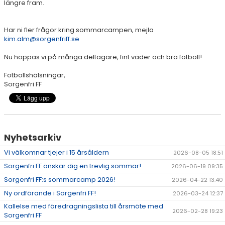
längre fram.
Har ni fler frågor kring sommarcampen, mejla
kim.alm@sorgenfriff.se
Nu hoppas vi på många deltagare, fint väder och bra fotboll!
Fotbollshälsningar,
Sorgenfri FF
Nyhetsarkiv
Vi välkomnar tjejer i 15 årsåldern
2026-08-05 18:51
Sorgenfri FF önskar dig en trevlig sommar!
2026-06-19 09:35
Sorgenfri FF:s sommarcamp 2026!
2026-04-22 13:40
Ny ordförande i Sorgenfri FF!
2026-03-24 12:37
Kallelse med föredragningslista till årsmöte med
2026-02-28 19:23
Sorgenfri FF