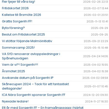
Fler tjejer till våra lag!
2026-02-26 22:13
Fritidskortet 2026
2026-02-07 13:44
Kallelse till årsmöte 2026
2026-02-01 20:51
Grattis Sorgenfri FF!
2025-11-13 10:41
Byta förening?
2025-09-29
Beslut om Fritidskortet 2025
2025-09-25
Vi stöttar följande Malmöinitiativ
2025-09-21 22:29
Sommarcamp 2025!
2025-05-15 10:48
VA SYD renoverar avloppsledningar i
2025-04-24 14:06
Spånehusvägen
Vem är vi?! Sorgenfri!!!
2025-04-02 15:55
Årsmötet 2025
2025-04-02 15:38
Avvikande datum på Sorgenfri IP
2025-04-02 08:58
Skånecupen 2024 – Tack för ett fantastiskt
2025-01-07 10:45
deltagande!
ICA Nära Sorgenfri sponsrar Sorgenfri FF
2024-12-20 09:30
Nyexade ledare!
2024-11-27 16:30
Ett år med Sorgenfri FF – En framgångssaga i hjärtat