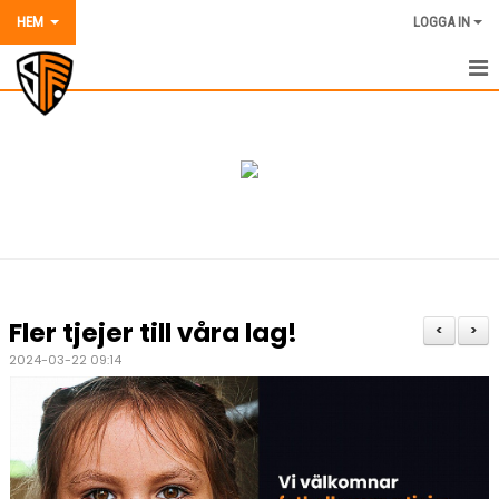
HEM
LOGGA IN
HEM
NYHETER
OM SORGENFRI FF
VÅRA LAG OCH TRÄNARE
AVGIFTER 2026
Fler tjejer till våra lag!
<
>
KALENDER
2024-03-22 09:14
MATCHER
DOKUMENT
BILDER