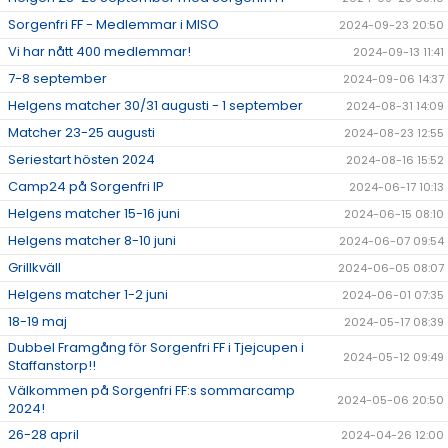
Sorgenfri FF - Medlemmar i MISO
2024-09-23 20:50
Vi har nått 400 medlemmar!
2024-09-13 11:41
7-8 september
2024-09-06 14:37
Helgens matcher 30/31 augusti - 1 september
2024-08-31 14:09
Matcher 23-25 augusti
2024-08-23 12:55
Seriestart hösten 2024
2024-08-16 15:52
Camp24 på Sorgenfri IP
2024-06-17 10:13
Helgens matcher 15-16 juni
2024-06-15 08:10
Helgens matcher 8-10 juni
2024-06-07 09:54
Grillkväll
2024-06-05 08:07
Helgens matcher 1-2 juni
2024-06-01 07:35
18-19 maj
2024-05-17 08:39
Dubbel Framgång för Sorgenfri FF i Tjejcupen i
2024-05-12 09:49
Staffanstorp!!
Välkommen på Sorgenfri FF:s sommarcamp
2024-05-06 20:50
2024!
26-28 april
2024-04-26 12:00