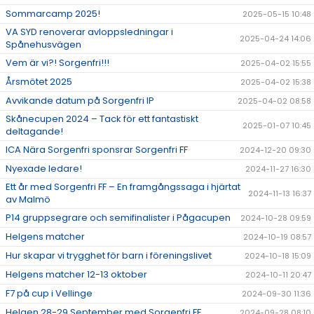
Sommarcamp 2025!
2025-05-15 10:48
VA SYD renoverar avloppsledningar i
2025-04-24 14:06
Spånehusvägen
Vem är vi?! Sorgenfri!!!
2025-04-02 15:55
Årsmötet 2025
2025-04-02 15:38
Avvikande datum på Sorgenfri IP
2025-04-02 08:58
Skånecupen 2024 – Tack för ett fantastiskt
2025-01-07 10:45
deltagande!
ICA Nära Sorgenfri sponsrar Sorgenfri FF
2024-12-20 09:30
Nyexade ledare!
2024-11-27 16:30
Ett år med Sorgenfri FF – En framgångssaga i hjärtat
2024-11-13 16:37
av Malmö
P14 gruppsegrare och semifinalister i Pågacupen
2024-10-28 09:59
Helgens matcher
2024-10-19 08:57
Hur skapar vi trygghet för barn i föreningslivet
2024-10-18 15:09
Helgens matcher 12-13 oktober
2024-10-11 20:47
F7 på cup i Vellinge
2024-09-30 11:36
Helgen 28-29 September med Sorgenfri FF
2024-09-28 08:10