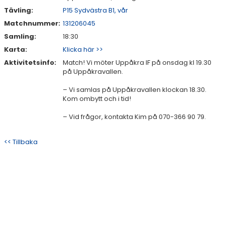
Tävling:
P15 Sydvästra B1, vår
Matchnummer:
131206045
Samling:
18:30
Karta:
Klicka här >>
Aktivitetsinfo:
Match! Vi möter Uppåkra IF på onsdag kl 19.30
på Uppåkravallen.
– Vi samlas på Uppåkravallen klockan 18.30.
Kom ombytt och i tid!
– Vid frågor, kontakta Kim på 070-366 90 79.
<< Tillbaka