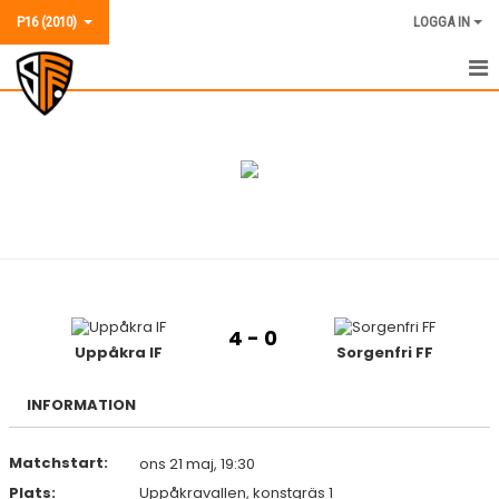
P16 (2010)
LOGGA IN
P16 (2010)
NYHETER
KALENDER
MATCHER
TRUPPEN
4 - 0
BILDGALLERI
Uppåkra IF
Sorgenfri FF
KONTAKT
INFORMATION
Matchstart:
ons 21 maj, 19:30
Plats:
Uppåkravallen, konstgräs 1