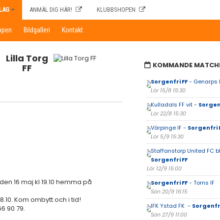
LAG
ANMÄL DIG HÄR!
KLUBBSHOPEN
ppen
Bildgalleri
Kontakt
Lilla Torg
KOMMANDE MATCH
FF
Sorgenfri FF
- Genarps 
Lör 15/8 15:30
Kulladals FF vit -
Sorgenf
Lör 22/8 15:30
Värpinge IF -
Sorgenfri 
Lör 5/9 15:30
Staffanstorp United FC b
Sorgenfri FF
Lör 12/9 15:00
 den 16 maj kl 19.10 hemma på
Sorgenfri FF
- Torns IF
Sön 20/9 16:15
8.10. Kom ombytt och i tid!
IFK Ystad FK -
Sorgenfri
6 90 79.
Sön 27/9 11:00