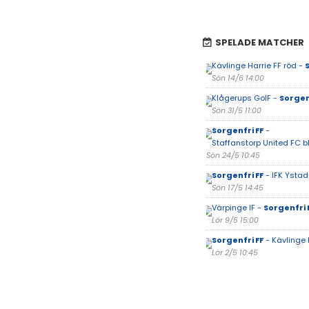
SPELADE MATCHER
Kävlinge Harrie FF röd -
S
Sön 14/6 14:00
Klågerups GoIF -
Sorgen
Sön 31/5 11:00
Sorgenfri FF
-
Staffanstorp United FC b
Sön 24/5 10:45
Sorgenfri FF
- IFK Ystad
Sön 17/5 14:45
Värpinge IF -
Sorgenfri 
Lör 9/5 15:00
Sorgenfri FF
- Kävlinge 
Lör 2/5 10:45