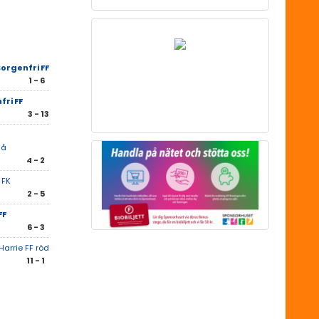
orgenfri FF
1 - 6
fri FF
3 - 13
lå
4 - 2
 FK
2 - 5
FF
6 - 3
Harrie FF röd
11 - 1