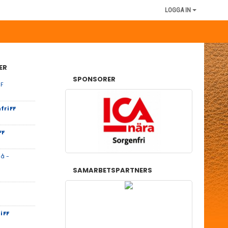
LOGGA IN
ER
SPONSORER
IF
ri FF
FF
lå -
SAMARBETSPARTNERS
 FF