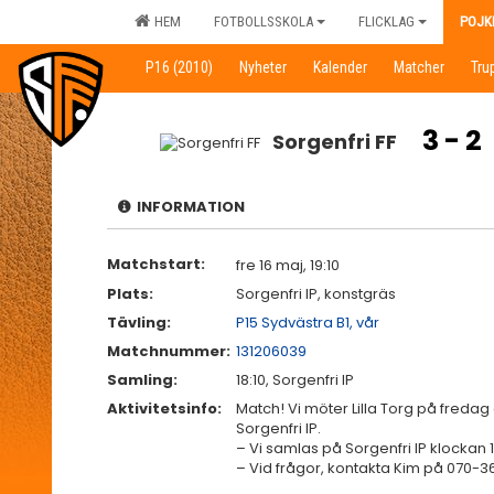
HEM
FOTBOLLSSKOLA
FLICKLAG
POJK
P16 (2010)
Nyheter
Kalender
Matcher
Tru
3 - 2
Sorgenfri FF
INFORMATION
Matchstart:
fre 16 maj, 19:10
Plats:
Sorgenfri IP, konstgräs
Tävling:
P15 Sydvästra B1, vår
Matchnummer:
131206039
Samling:
18:10, Sorgenfri IP
Aktivitetsinfo:
Match! Vi möter Lilla Torg på fredag
Sorgenfri IP.
– Vi samlas på Sorgenfri IP klockan 1
– Vid frågor, kontakta Kim på 070-36